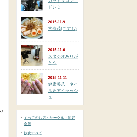
カットサロン
ドレミ
2015-11-9
古寿茂(こすも)
2015-11-6
スタジオありが
とう
2015-11-11
健康美爪 ネイ
ル＆アイラッシ
ュ
カ
すべてのお店・サークル・同好
会等
飲食すべて