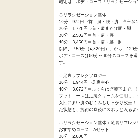
施術は、ボディコース「リラクゼーショ
◇リラクゼーション整体
10分 972円⇒首・肩・腰・脚 各部位
20分 1,728円⇒首・肩または腰・脚
30分 2,592円⇒首・肩・腰
40分 3,456円⇒首・肩・腰・脚
以降、「50分（4,320円）」から「120分
ボディコースは50分～80分のコース
す。
◇足裏リフレクソロジー
20分 1,944円⇒足裏中心
40分 3,672円⇒ふくらはぎ膝下まで
フットコースは足裏クリームを使用し、
女性に多い脚のむくみもしっかり改善！
た状態も、施術の直後にスポッと入るよ
◇リラクゼーション整体＋足裏リフレク
おすすめコース Aセット
30分 2,808円