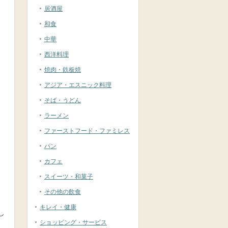
居酒屋
和食
中華
西洋料理
焼肉・鉄板焼
アジア・エスニック料理
そば・うどん
ラーメン
ファーストフード・ファミレス
パン
カフェ
スイーツ・和菓子
その他の飲食
キレイ・健康
し
ショッピング・サービス