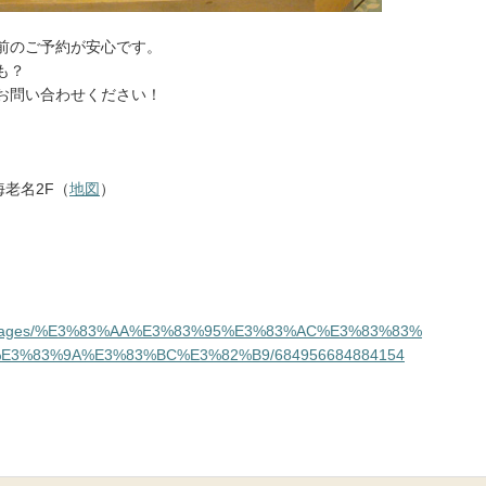
前のご予約が安心です。
も？
お問い合わせください！
海老名2F（
地図
）
com/pages/%E3%83%AA%E3%83%95%E3%83%AC%E3%83%83%
3%83%9A%E3%83%BC%E3%82%B9/684956684884154