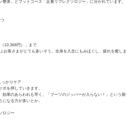
ン整体」とフットコース「足裏リフレクソロジー」に分かれています。
1つ
（10,368円）」まで
を選ぶお客さまがとても多いそう。全身を入念にもみほぐし、疲れを癒しま
、しっかりケア
ツボを押していきます。
 効果のあらわれも早く、「ブーツのジッパーが入らない！」という困
うになる方が多いとか。
ソロジー