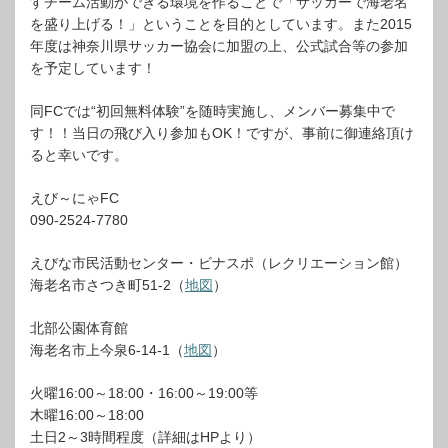
すチーム活動ができる環境を作ることで「サッカーで海老名
を盛り上げる！」ということを目的としています。また2015
年度は神奈川県サッカー協会に加盟の上、公式試合等の参加
を予定しています！
同FCでは“初回無料体験”を随時実施し、メンバー募集中で
す！！当日の飛び入り参加もOK！ですが、事前に御連絡頂け
ると幸いです。
えび～にゃFC
090-2524-7780
えびな市民活動センター・ビナスポ（レクリエーション館）
海老名市さつき町51-2（
地図
）
北部公園体育館
海老名市上今泉6-14-1（
地図
）
火曜16:00～18:00・16:00～19:00等
木曜16:00～18:00
土日2～3時間程度（詳細はHPより）