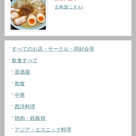
古寿茂(こすも)
すべてのお店・サークル・同好会等
飲食すべて
居酒屋
和食
中華
西洋料理
焼肉・鉄板焼
アジア・エスニック料理