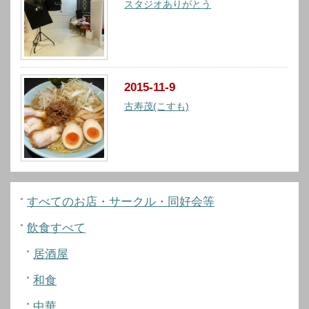
スタジオありがとう
2015-11-9
古寿茂(こすも)
すべてのお店・サークル・同好会等
飲食すべて
居酒屋
和食
中華